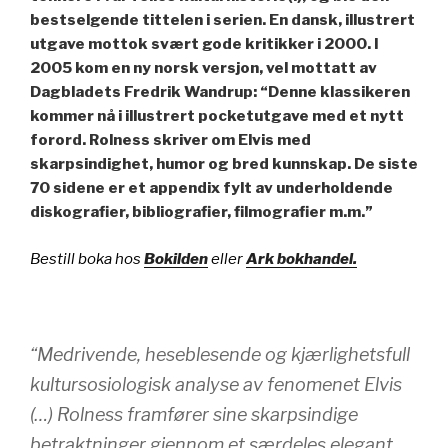
bestselgende tittelen i serien. En dansk, illustrert
utgave mottok svært gode kritikker i 2000. I
2005 kom en ny norsk versjon, vel mottatt av
Dagbladets Fredrik Wandrup: “Denne klassikeren
kommer nå i illustrert pocketutgave med et nytt
forord. Rolness skriver om Elvis med
skarpsindighet, humor og bred kunnskap. De siste
70 sidene er et appendix fylt av underholdende
diskografier, bibliografier, filmografier m.m.
”
Bestill boka hos
Bokilden
eller
Ark bokhandel.
“Medrivende, heseblesende og kjærlighetsfull
kultursosiologisk analyse av fenomenet Elvis
(…) Rolness framfører sine skarpsindige
betraktninger gjennom et særdeles elegant