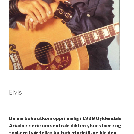
Elvis
Denne boka utkom opprinnelig i 1998 Gyldendals
Ariadne-serie om sentrale diktere, kunstnere og
tenkere i vår felles kulturhistorie(!), og ble den