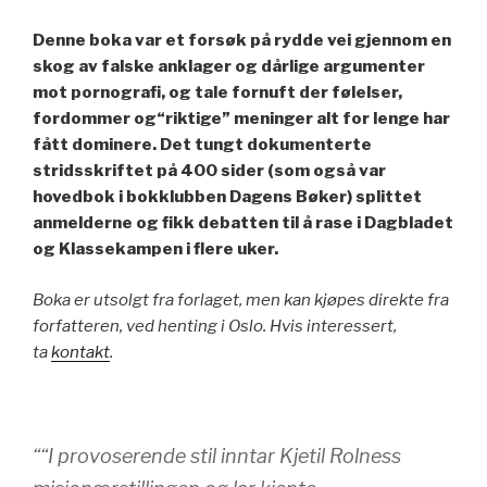
Denne boka var et forsøk på rydde vei gjennom en
skog av falske anklager og dårlige argumenter
mot pornografi, og tale fornuft der følelser,
fordommer og
“
riktige
”
meninger alt for lenge har
fått dominere. Det tungt dokumenterte
stridsskriftet på 400 sider (som også var
hovedbok i bokklubben Dagens Bøker) splittet
anmelderne og fikk debatten til å rase i Dagbladet
og Klassekampen i flere uker.
Boka er utsolgt fra forlaget, men kan kjøpes direkte fra
forfatteren, ved henting i Oslo. Hvis interessert,
ta
kontakt
.
““I provoserende stil inntar Kjetil Rolness