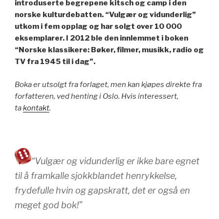
introduserte begrepene kitsch og camp i den
norske kulturdebatten. “Vulgær og vidunderlig”
utkom i fem opplag og har solgt over 10 000
eksemplarer. I 2012 ble den innlemmet i boken
“Norske klassikere: Bøker, filmer, musikk, radio og
TV fra 1945 til i dag”.
Boka er utsolgt fra forlaget, men kan kjøpes direkte fra
forfatteren, ved henting i Oslo. Hvis interessert,
ta
kontakt
.
“Vulgær og vidunderlig er ikke bare egnet
til å framkalle sjokkblandet henrykkelse,
frydefulle hvin og gapskratt, det er også en
meget god bok!”