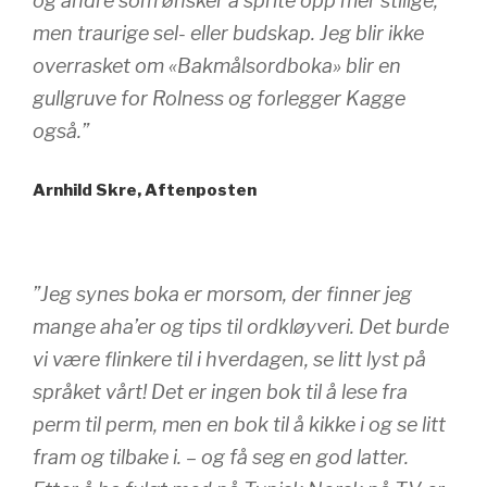
og andre som ønsker å sprite opp mer stilige,
men traurige sel- eller budskap. Jeg blir ikke
overrasket om «Bakmålsordboka» blir en
gullgruve for Rolness og forlegger Kagge
også.”
Arnhild Skre, Aftenposten
”Jeg synes boka er morsom, der finner jeg
mange aha’er og tips til ordkløyveri. Det burde
vi være flinkere til i hverdagen, se litt lyst på
språket vårt! Det er ingen bok til å lese fra
perm til perm, men en bok til å kikke i og se litt
fram og tilbake i. – og få seg en god latter.