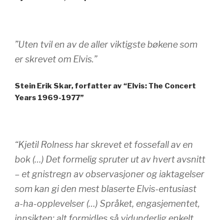
”Uten tvil en av de aller viktigste bøkene som
er skrevet om Elvis.”
Stein Erik Skar, forfatter av “Elvis: The Concert
Years 1969-1977”
“Kjetil Rolness har skrevet et fossefall av en
bok (…) Det formelig spruter ut av hvert avsnitt
– et gnistregn av observasjoner og iaktagelser
som kan gi den mest blaserte Elvis-entusiast
a-ha-opplevelser (…) Språket, engasjementet,
innsikten: alt formidles så vidunderlig enkelt