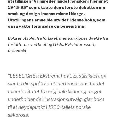
utstillingen ”Vi innreder landet: Smaken i hjemmet
1945-95” som skapte den største debatten om
smak og design i manns minne i Norge.
Utstillingens emne ble utvidet i denne boka, som
også vakte forargelse og begeistring.
Boka er utsolgt fra forlaget, men kan kjøpes direkte fra
forfatteren, ved henting i Oslo. Hvis interessert,
ta
kontakt
.
“LESELIGHET: Ekstremt høyt. Et stilsikkert og
slagferdig språk kombinert med sans for det
talende sitatet fra originale kilder og meget
underholdende illustrasjonsutvalg, gjør boka
til et høydepunkt i 1990-tallets norske
sakprosa.